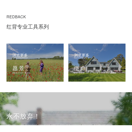
REDBACK
RE
红背专业工具系列
红
浏览更多
浏览更多
愿景
使命
做园林行业的一流企业
建设一套植物、水、土、阳光融合的智能花园生态系统
永不放弃！
瑞霖将全力打造自主技术创新模式，紧跟国际先进技术水平，并秉承以【科技求发展，以质量求生存】的经营理念不断完善公司的内部管理体系。面对激烈的市场竞争，我们还会继续引进各种先进的生产设
备和国际领先的管理模式，并配以优秀的专业人才和先进的生产技术为顾客提供需求和期望的优质产品 ...