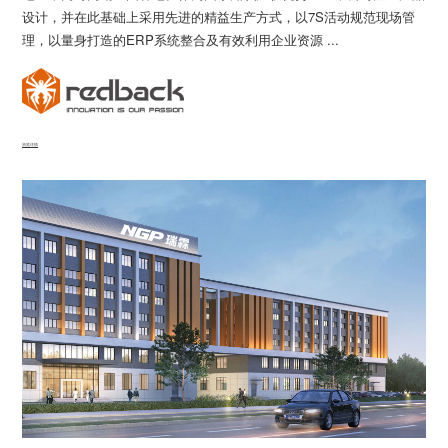
设计，并在此基础上采用先进的精益生产方式，以7S活动规范现场管
理，以量身打造的ERP系统整合及有效利用企业资源 ...
浏览详情